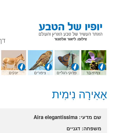
דף
צמחי-בר
פרוקי-רגליים
ציפורים
יונקים
אָאִירָה נִימִית
שם מדעי: Aira elegantissima
משפחה: דגניים