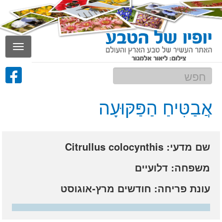
Toggle
gation
אֲבַטִּיחַ הַפַּקּוּעָה
שם מדעי: Citrullus colocynthis
משפחה: דלועיים
עונת פריחה: חודשים מרץ-אוגוסט