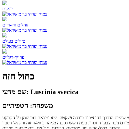
יונקים
זוחלים ודו-חיים
טיולים בעולם
פרוקי-רגליים
כחול חזה
שם מדעי: Luscinia svecica
משפחה: חטפיתיים
אורך גופו נע בין 13–14.5 ס"מ, אורך כנפיו 6.9–7.7 ס"מ, מוטת כנפיו 21–24 ס"מ ומשקלו 15–17 גרם. בתחומי שהיית החורף זוהי ציפור בודדה ושקטה. היא נמצאת רוב הזמן על הקרקע
 מורם ניכר צבעו החלודי. בעת חשש לסכנה ממהר כחול-החזה ורץ אל הסבך
הקרוב. כחול-החזה ניזון מחרקים, רכיכות, תולעים, וכם מזרעים ופירות.