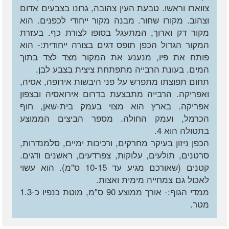
צווארו וראשו. טבעת העין צהובה, גרונו בצבעים אדום
וצהוב. מקורו שחור. מבנה מקור ייחודי לכפנים. הוא
מקור דק וארוך, המתעגל בסופו לצורת כף. בעזרת
המקור הגדול הכפן תופס דגים בצורה ייחודית:- הוא
פותח את פיו, מנענע את המקור מצד לצד בתוך
המים. בעונת הרבייה מתפתחת ציצית בצבע לבן.
תחום תפוצתו מתפרש על פני היבשות אירופה, אסיה,
ואפריקה. הרבייה מתבצעת בדרום אירואסיה ובצפון
אפריקה. בארץ הוא מצוי בעמק בית-שאן, חוף
הכרמל, ועמק החולה. מספר הביצים הממוצע
בתטולה הוא 4.
הכפן ניזון בעיקר מחרקים, ורכיכות ימיים, סלמנדרות,
סרטנים, תולעים, עלוקות, צפרדעים, ראשנים ודגים.
קטנים (שאורכם מגיע עד 10-15 ס"מ). הוא עשוי
לאכול גם צמחייה מימית ואצות.
ממדי הגוף:- אורך ממוצע 90 ס"מ, מוטת כנפיו כ-1.3
מטר.